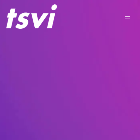
Vai
MAI
al
MEN
contenuto