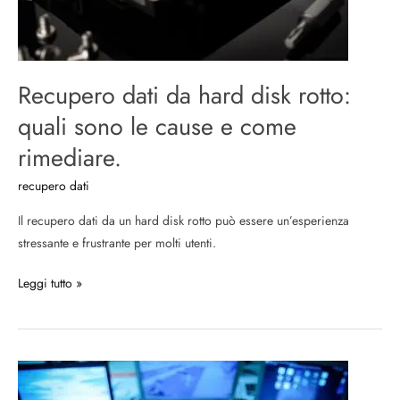
sono
le
cause
e
Recupero dati da hard disk rotto:
come
rimediare.
quali sono le cause e come
rimediare.
recupero dati
Il recupero dati da un hard disk rotto può essere un’esperienza
stressante e frustrante per molti utenti.
Leggi tutto »
Multi-
Monitor?