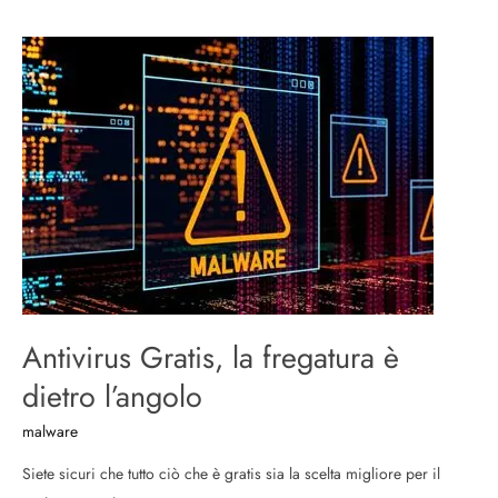
Antivirus
Gratis,
la
fregatura
è
dietro
l’angolo
Antivirus Gratis, la fregatura è
dietro l’angolo
malware
Siete sicuri che tutto ciò che è gratis sia la scelta migliore per il