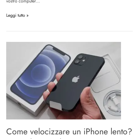
vostro computer…
Leggi tutto »
Come
velocizzare
un
iPhone
lento?
Ecco
alcune
soluzioni!
Come velocizzare un iPhone lento?