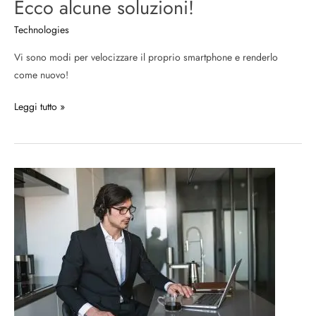
Ecco alcune soluzioni!
Technologies
Vi sono modi per velocizzare il proprio smartphone e renderlo
come nuovo!
Leggi tutto »
Come
organizzare
al
meglio
una
postazione
da
Smart