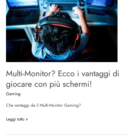
Ecco
i
vantaggi
di
giocare
con
più
schermi!
Multi-Monitor? Ecco i vantaggi di
giocare con più schermi!
Gaming
Che vantaggi da il Multi-Monitor Gaming?
Leggi tutto »