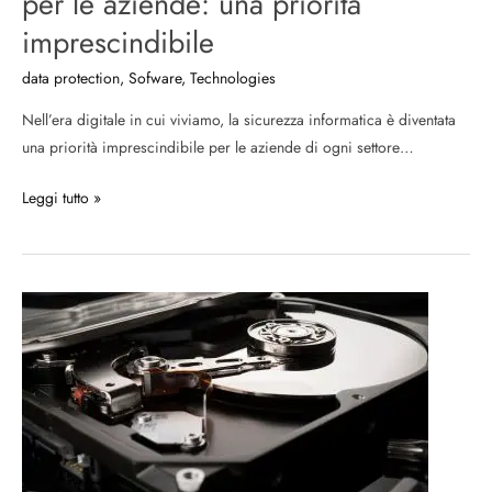
per le aziende: una priorità
imprescindibile
data protection
,
Sofware
,
Technologies
Nell’era digitale in cui viviamo, la sicurezza informatica è diventata
una priorità imprescindibile per le aziende di ogni settore…
Leggi tutto »
Recupero
dati
da
hard
disk
rotto:
quali